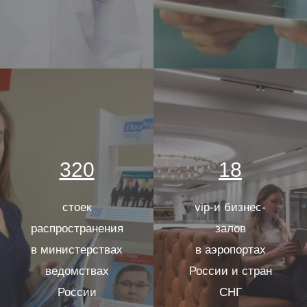
320
18
стоек
vip-и бизнес-
распространения
залов
в министерствах
в аэропортах
ведомствах
России и стран
России
СНГ