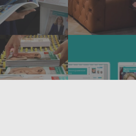
270
8
медицинских
печатных и
учреждений на
цифровых
страницах
площадок
журнала
размещения